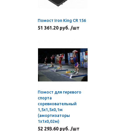
Помост Iron King CR 156
51 361.20 руб. /шт
Помост для гиревого
спорта
соревновательный
1,5х1,5х0,1м
(амортизаторы
1х1х0,02м)
52 293.60 руб. /шт