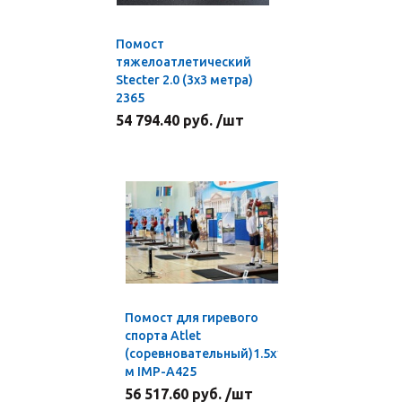
Помост
тяжелоатлетический
Stecter 2.0 (3х3 метра)
2365
54 794.40 руб. /шт
Помост для гиревого
спорта Atlet
(соревновательный)1.5х1.5х0.1
м IMP-A425
56 517.60 руб. /шт