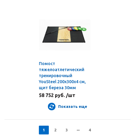
Помост
тяжелоатлетический
тренировочный
YouSteel 200х300х4 см,
щит береза 30мм
58 752 руб. /шт
Показать еще
1
2
3
4