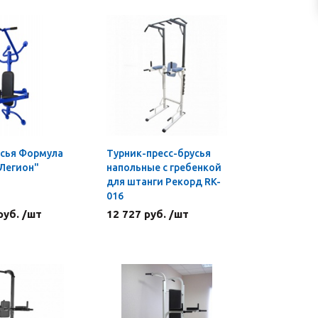
усья Формула
Турник-пресс-брусья
Легион"
напольные с гребенкой
для штанги Рекорд RK-
016
руб. /шт
12 727 руб. /шт