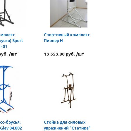
омплекс
Спортивный комплекс
русья) Sport
Пионер Н
1-01
руб. /шт
13 553.80 руб. /шт
сс-брусья,
Стойка для силовых
Glav 04.802
упражнений "Статика"