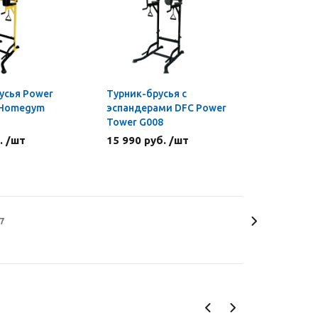
русья Power
Турник-брусья c
 Homegym
эспандерами DFC Power
Tower G008
. /шт
15 990 руб. /шт
7