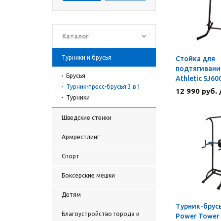
Каталог
Турники и брусья
Стойка для
подтягивани
Брусья
Athletic SJ60
Турник-пресс-брусья 3 в 1
12 990 руб.
Турники
Шведские стенки
Армрестлинг
Спорт
Боксёрские мешки
Детям
Турник-брус
Благоустройство города и
Power Tower