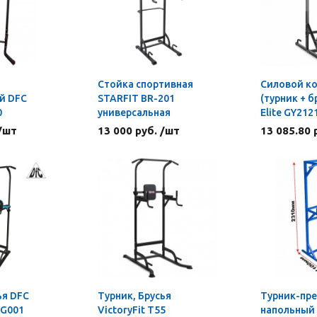
Стойка спортивная
Силовой к
й DFC
STARFIT BR-201
(турник + б
0
универсальная
Elite GY212
 /шт
13 000 руб. /шт
13 085.80 
ья DFC
Турник, Брусья
Турник-пре
 G001
VictoryFit T55
напольный 