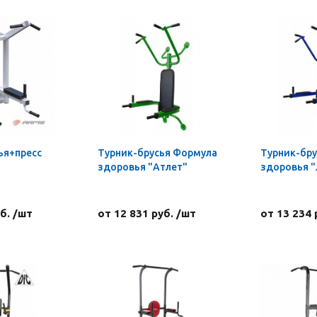
ья+пресс
Турник-брусья Формула
Турник-бр
здоровья "Атлет"
здоровья "
б. /шт
от 12 831 руб. /шт
от 13 234 