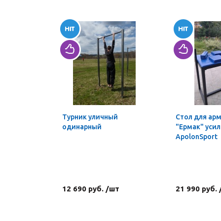
Турник уличный
Стол для ар
одинарный
"Ермак" уси
ApolonSport
12 690 руб. /шт
21 990 руб.