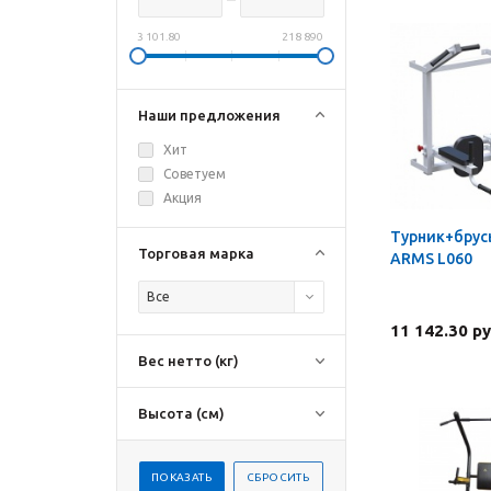
3 101.80
218 890
Наши предложения
Хит
Советуем
Акция
Турник+брус
Торговая марка
ARMS L060
Все
11 142.30 ру
Вес нетто (кг)
Высота (см)