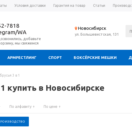
латы
Условия доставки
Гарантия на товар
Статьи
Производс
52-7818
Новосибирск
legram/WA
ул. Большевистская, 131
дозвонились, добавьте
корзину, мы свяжемся
АРМРЕСТЛИНГ
СПОРТ
БОКСЁРСКИЕ МЕШКИ
Д
брусья 3 в 1
 1 купить в Новосибирске
По алфавиту
По цене
 ПРОИЗВОДСТВО