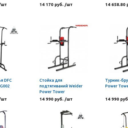
 /шт
14 170 руб. /шт
14 658.80 
ья DFC
Стойка для
Турник-бру
 G002
подтягиваний Weider
Power Tow
Power Tower
 /шт
14 990 руб. /шт
14 990 руб