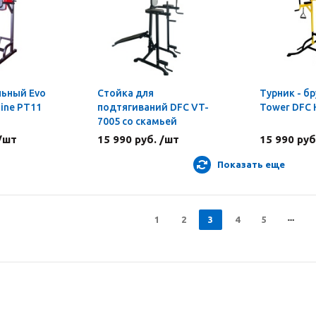
льный Evo
Стойка для
Турник - б
Line PT11
подтягиваний DFC VT-
Tower DFC
7005 со скамьей
 /шт
15 990 руб. /шт
15 990 руб
Показать еще
1
2
3
4
5