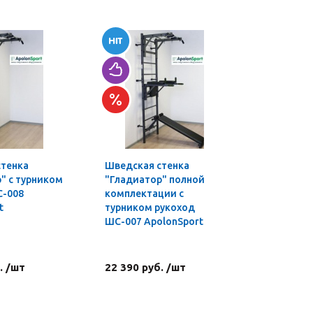
стенка
Шведская стенка
Турник-б
" с турником
"Гладиатор" полной
профи 3 в
С-008
комплектации с
t
турником рукоход
ШС-007 ApolonSport
. /шт
22 390 руб. /шт
4 590 ру