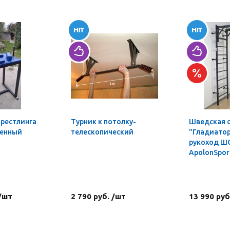
мрестлинга
Турник к потолку-
Шведская 
ленный
телескопический
"Гладиатор
рукоход Ш
ApolonSpor
 /шт
2 790 руб. /шт
13 990 руб