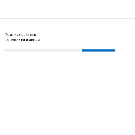
Подписывайтесь
на новости и акции
8-999-452-7818 Max/Telegram/WA
2010 - 2026 ©
Компания
Производитель и
Информация
интернет-магазин
Помощь
домашних спортивных
тренажеров
"ApolonSport"
.
Запрещается
копирование,
распространение
(в том