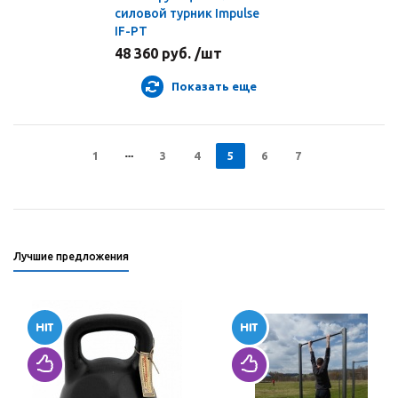
силовой турник Impulse
IF-PT
48 360 руб. /шт
Показать еще
1
3
4
5
6
7
Лучшие предложения