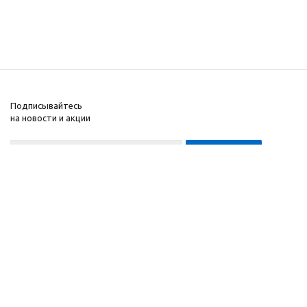
Подписывайтесь
на новости и акции
8-999-452-7818 Max/Telegram/WA
2010 - 2026 ©
Компания
Производитель и
Информация
интернет-магазин
Помощь
домашних спортивных
тренажеров
"ApolonSport"
.