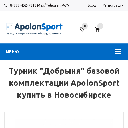
8-999-452-7818 Max/Telegram/WA
Вход
Регистрация
Новосибирск
0
0
ул.
Большевистская,
131
МЕНЮ
Турник "Добрыня" базовой
комплектации ApolonSport
купить в Новосибирске