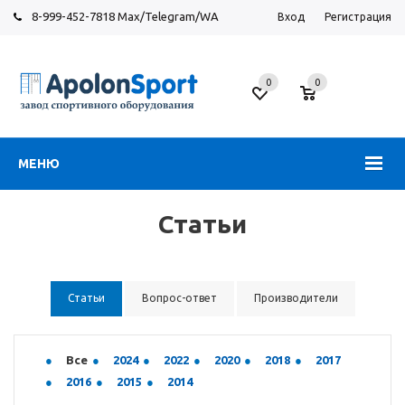
8-999-452-7818 Max/Telegram/WA
Вход
Регистрация
Новосибирск
0
0
ул.
Большевистская,
131
МЕНЮ
Статьи
Статьи
Вопрос-ответ
Производители
Все
2024
2022
2020
2018
2017
2016
2015
2014