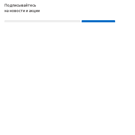
Подписывайтесь
на новости и акции
8-999-452-7818 Max/Telegram/WA
2010 - 2026 ©
Компания
Производитель и
Информация
интернет-магазин
Помощь
домашних спортивных
тренажеров
"ApolonSport"
.
Запрещается
копирование,
распространение
(в том
числе путем
копирования на другие
сайты и ресурсы в
Интернете) или любое
иное использование